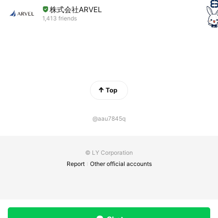
株式会社ARVEL
1,413 friends
Top
@aau7845q
© LY Corporation
Report
Other official accounts