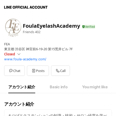
FoulaEyelashAcademy
Friends
402
FEA
東京都 渋谷区 神宮前6-19-20 第15荒井ビル 7F
Closed
www.foula-academy.com/
Sun
Closed
Mon
09:00 - 18:00
Tue
09:00 - 18:00
Chat
Posts
Call
Wed
09:00 - 18:00
Thu
09:00 - 18:00
Fri
09:00 - 18:00
アカウント紹介
Basic info
You might like
Sat
Closed
9:00～18:00
アカウント紹介
まつげエクステンションの知識・技術・サロン経営を学べ