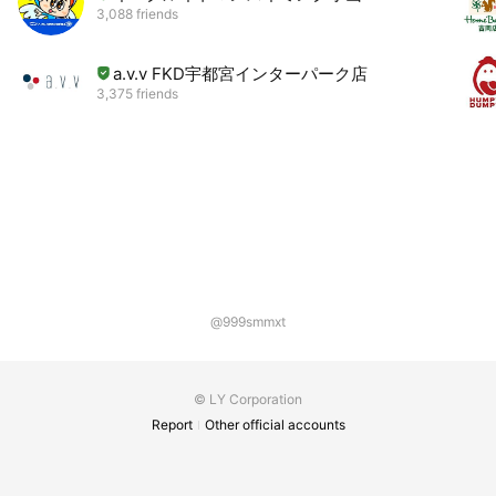
3,088 friends
a.v.v FKD宇都宮インターパーク店
3,375 friends
@999smmxt
© LY Corporation
Report
Other official accounts