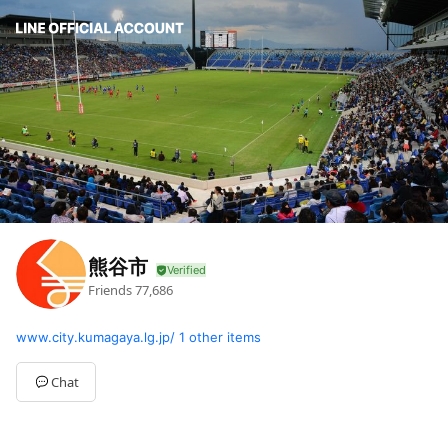
熊谷市
Friends
77,686
www.city.kumagaya.lg.jp/
1 other items
Chat