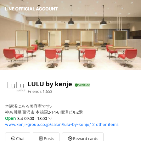
LULU by kenje
Friends
1,653
本鵠沼にある美容室です♪
神奈川県 藤沢市 本鵠沼2-14-6 相澤ビル2階
Open
Sat 09:00 - 18:00
www.kenji-group.co.jp/salon/lulu-by-kenje/
2 other items
Sun
09:00 - 18:00
Mon
09:00 - 13:00
Tue
Closed
Chat
Posts
Reward cards