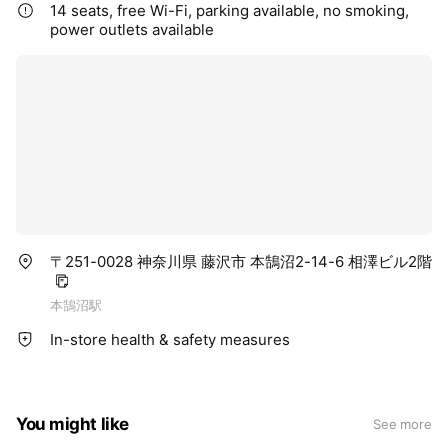
14 seats, free Wi-Fi, parking available, no smoking,
power outlets available
〒251-0028 神奈川県 藤沢市 本鵠沼2-14-6 相澤ビル2階
本鵠沼駅
In-store health & safety measures
You might like
See more