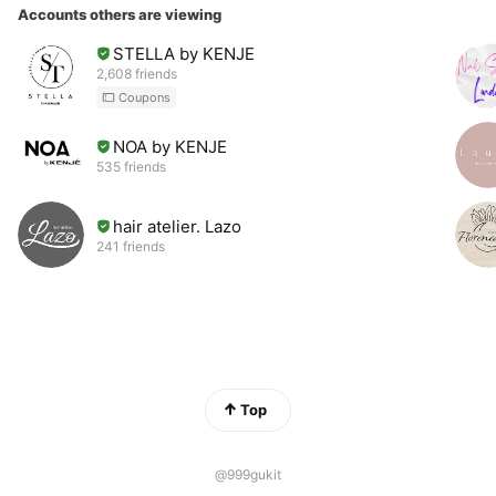
Accounts others are viewing
STELLA by KENJE
2,608 friends
Coupons
NOA by KENJE
535 friends
hair atelier. Lazo
241 friends
Top
@999gukit