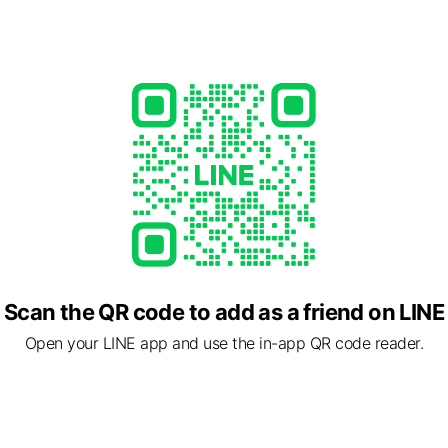
01 ~ ￥10,000
a.com
ed
rcard / JCB / Diners Club / American Express
smoking
Scan the QR code to add as a friend on LINE
Open your LINE app and use the in-app QR code reader.
62 北海道 札幌市中央区 南二条西１２丁目323-12 パシフィック三和1