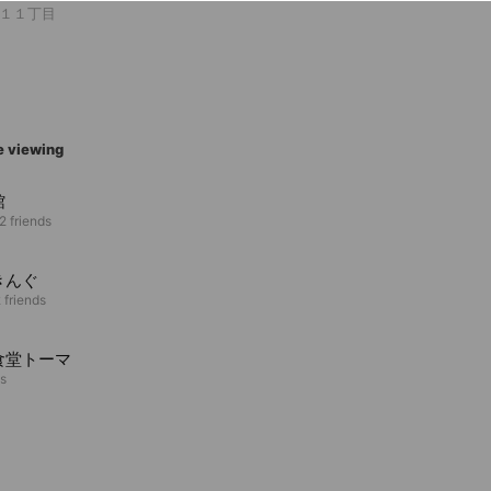
１１丁目
e viewing
館
2 friends
きんぐ
 friends
食堂トーマ
ds