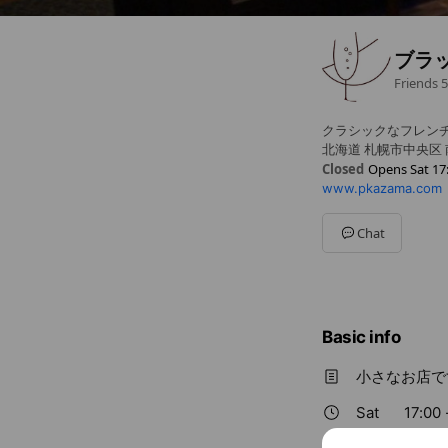
ブラ
Friends
5
クラシックなフレン
北海道 札幌市中央区 
Closed
Opens Sat 17
www.pkazama.com
Sun
17:00 - 20:00
Mon
17:00 - 20:00
Tue
17:00 - 20:00
Chat
Wed
00:00 - 00:00
Thu
17:00 - 20:00
Fri
17:00 - 20:00
Sat
17:00 - 20:00
第１、第３火曜日は
Basic info
小さなお店で
Sat
17:00 
第１、第３火