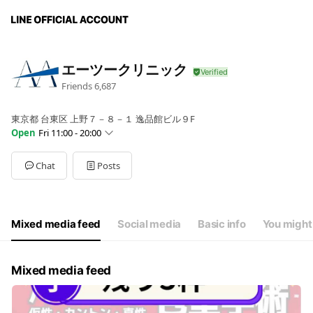
エーツークリニック
Friends
6,687
東京都 台東区 上野７－８－１ 逸品館ビル９F
Open
Fri 11:00 - 20:00
Sun
11:00 - 20:00
Mon
11:00 - 20:00
Chat
Posts
Tue
11:00 - 20:00
Wed
11:00 - 20:00
Thu
11:00 - 20:00
Fri
11:00 - 20:00
Mixed media feed
Social media
Basic info
You might 
Sat
11:00 - 20:00
祝日も開院時間に変更なし
Mixed media feed