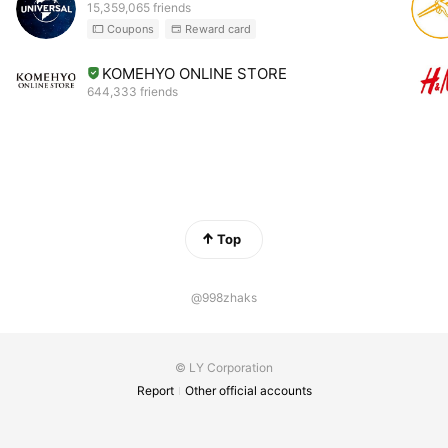
15,359,065 friends
Coupons
Reward card
KOMEHYO ONLINE STORE
644,333 friends
Top
@998zhaks
© LY Corporation
Report
Other official accounts