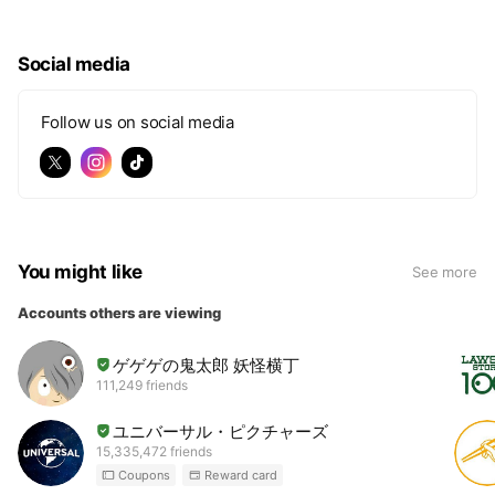
Social media
Follow us on social media
You might like
See more
Accounts others are viewing
ゲゲゲの鬼太郎 妖怪横丁
111,249 friends
ユニバーサル・ピクチャーズ
15,335,472 friends
Coupons
Reward card