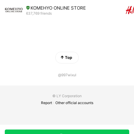
KOMEHYO ONLINE STORE
637,769 friends
Top
@997wixul
© LY Corporation
Report
Other official accounts