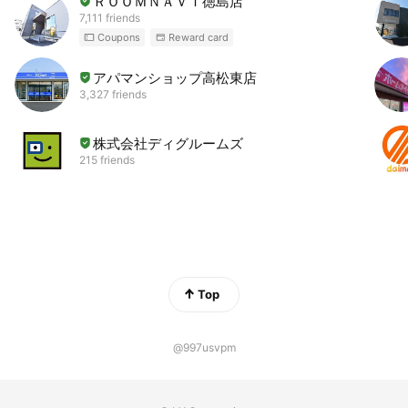
ＲＯＯＭＮＡＶＩ徳島店
7,111 friends
Coupons
Reward card
アパマンショップ高松東店
3,327 friends
株式会社ディグルームズ
215 friends
Top
@997usvpm