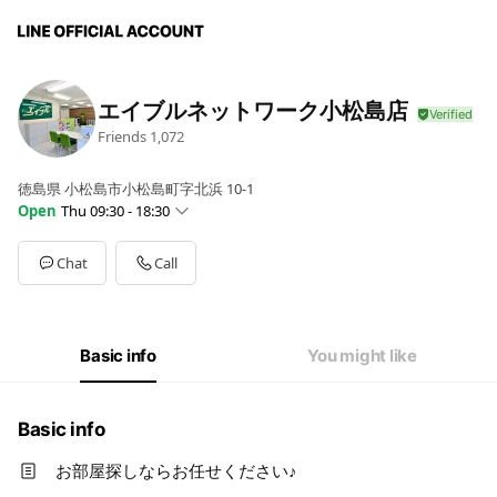
エイブルネットワーク小松島店
Friends
1,072
徳島県 小松島市小松島町字北浜 10-1
Open
Thu 09:30 - 18:30
Sun
09:30 - 18:30
Mon
09:30 - 18:30
Chat
Call
Tue
09:30 - 18:30
Wed
Closed
Thu
09:30 - 18:30
Fri
09:30 - 18:30
Basic info
You might like
Sat
09:30 - 18:30
毎週水曜は定休日です
Basic info
お部屋探しならお任せください♪