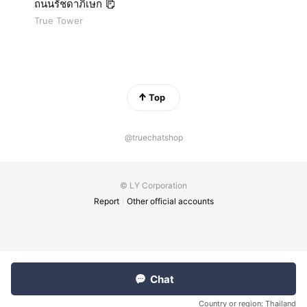
ถนนรัชดาภิเษก
True Tower
Top
@truechatshop
© LY Corporation
Report
Other official accounts
Chat
Country or region:
Thailand