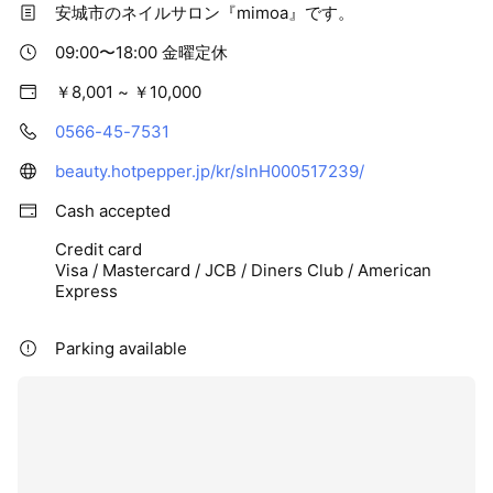
安城市のネイルサロン『mimoa』です。
09:00〜18:00 金曜定休
￥8,001 ~ ￥10,000
0566-45-7531
beauty.hotpepper.jp/kr/slnH000517239/
Cash accepted
Credit card
Visa / Mastercard / JCB / Diners Club / American
Express
Parking available