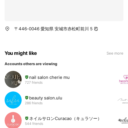
〒446-0046 愛知県 安城市赤松町前川 5
You might like
See more
Accounts others are viewing
nail salon cherie mu
727 friends
beauty salon.ulu
286 friends
ネイルサロンCuracao（キュラソー）
544 friends