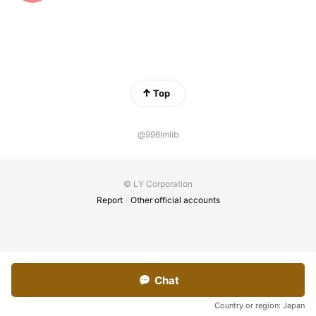
Top
@996lmlib
© LY Corporation
Report
Other official accounts
Chat
Country or region:
Japan