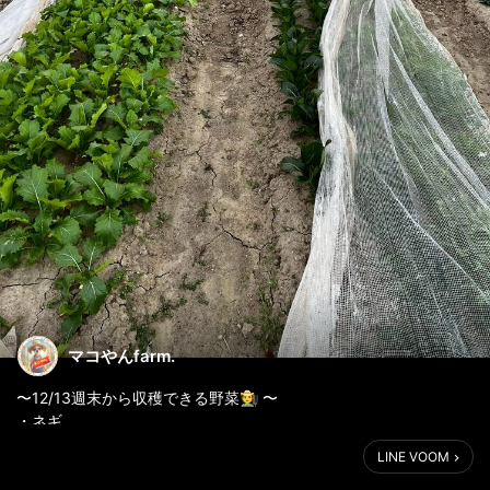
マコやんfarm.
〜12/13週末から収穫できる野菜🧑‍🌾 〜
・ネギ
・白菜
LINE VOOM
・トレビス
・小松菜