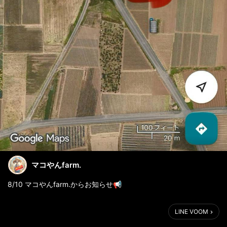
マコやんfarm.
8/10 マコやんfarm.からお知らせ📢
水管橋の近くの畑では、枝豆が収穫出来るようになっております
LINE VOOM
🫛
2段階で植えておりますので、向かって右側から収穫して行ってく