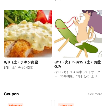
8/8（土）チキン南蛮
8/11（火）〜8/15（土）お盆
休み
8/8（土）チキン南蛮
8/10（月）１４時半ラストオーダ
ー、15時閉店。17日（月）より通
常営業です。お身体に気をつけて
お過ごしください。
Coupon
See more
1-time use
1-time use