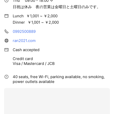
Thu
09:00 - 18:00
日祝は休み 夜の営業は金曜日と土曜日のみです。
Lunch
￥1,001 ~ ￥2,000
Dinner
￥1,001 ~ ￥2,000
0992500889
ran2021.com
Cash accepted
Credit card
Visa / Mastercard / JCB
40 seats, free Wi-Fi, parking available, no smoking,
power outlets available