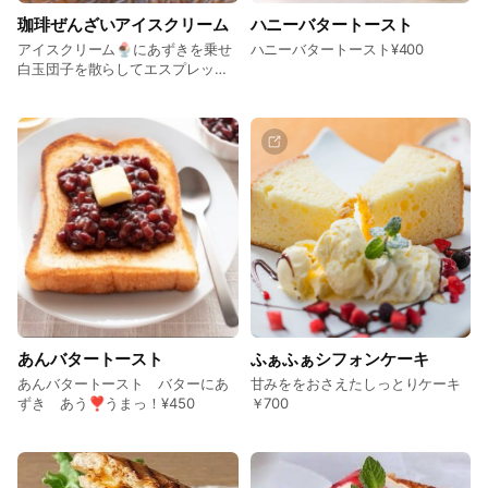
珈琲ぜんざいアイスクリーム
ハニーバタートースト
アイスクリーム🍨にあずきを乗せ
ハニーバタートースト¥400
白玉団子を散らしてエスプレッソ
をかけてほろ苦大人のスィーツ
あんバタートースト
ふぁふぁシフォンケーキ
あんバタートースト バターにあ
甘みををおさえたしっとりケーキ
ずき あう❣️うまっ！¥450
￥700