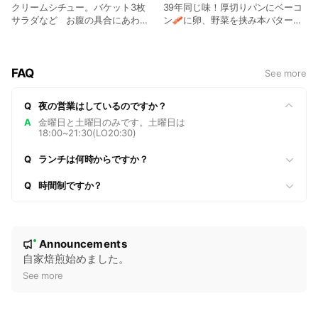
クリームシチュー。バケット3枚
39年同じ味！厚切りパンにベーコ
サラダなど お腹の具合にあわせ
ン🥓に卵、野菜を挟み本バターで
て・・
コテ焼きでこんがり焼いてます。
FAQ
See more
Q
夜の営業はしているのですか？
A
金曜日と土曜日のみです。土曜日は
18:00~21:30(LO20:30)
Q
ランチは何時からですか？
Q
時間制ですか？
N
Announcements
New
o
自家焙煎始めました。
t
See more
i