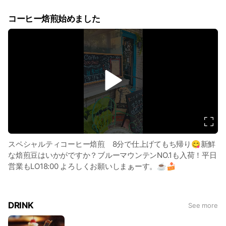
コーヒー焙煎始めました
v
i
d
e
o
スペシャルティコーヒー焙煎 8分で仕上げてもち帰り😋新鮮
な焙煎豆はいかがですか？ブルーマウンテンNO.1も入荷！平日
営業もLO18:00 よろしくお願いしまぁーす。☕️🍰
DRINK
See more