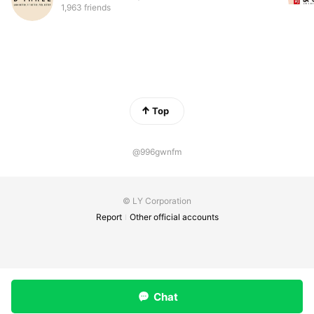
1,963 friends
Top
@996gwnfm
© LY Corporation
Report
Other official accounts
Chat