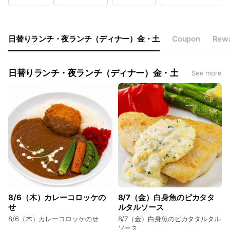
Wed
09:00 - 18:00
Thu
09:00 - 18:00
Fri
09:00 - 20:30
Sat
18:00 - 20:30
日替りランチ・夜ランチ（ディナー）金・土
Coupon
Rewa
日祝は休み 夜の営業は金曜日と土曜日のみです。
日替りランチ・夜ランチ（ディナー）金・土
See more
8/6（木）カレーコロッケの
8/7（金）白身魚のピカタタ
せ
ルタルソース
8/6（木）カレーコロッケのせ
8/7（金）白身魚のピカタタルタル
ソース