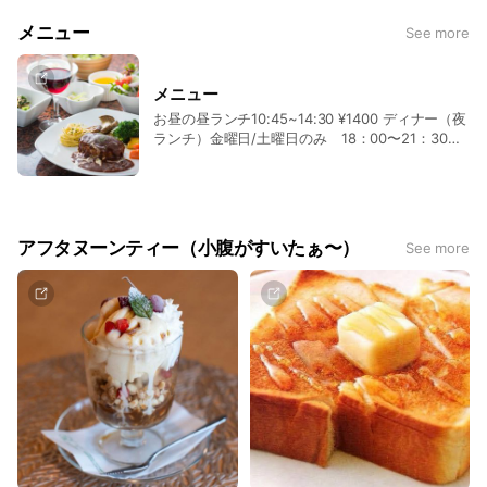
c
e
メニュー
See more
メニュー
お昼の昼ランチ10:45~14:30 ¥1400 ディナー（夜
ランチ）金曜日/土曜日のみ 18：00〜21：30
¥1600（LO20：30） 駐車場は限りがありますの
で乗り合わせできていただくと助かります。
アフタヌーンティー（小腹がすいたぁ〜）
See more