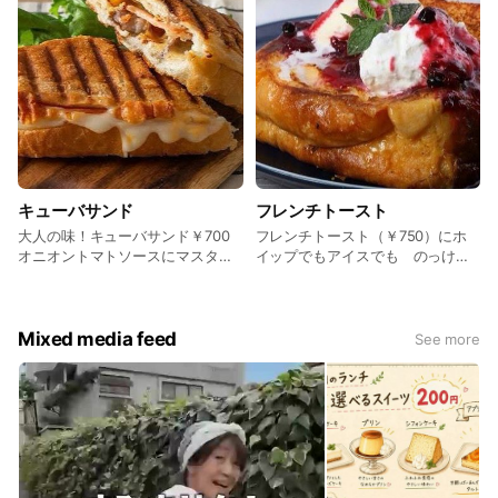
キューバサンド
フレンチトースト
大人の味！キューバサンド￥700
フレンチトースト（￥750）にホ
オニオントマトソースにマスター
イップでもアイスでも のっけて
ド ハラペーニョにピクルスと厚
キャラメルソース 食べてみませ
切りベーコンを挟み、ヘルシーに
んかぁー
パリッとオリーブ油で焼き上げま
した。ビールにも合う‼︎いかがでし
Mixed media feed
See more
ょう〜❗️