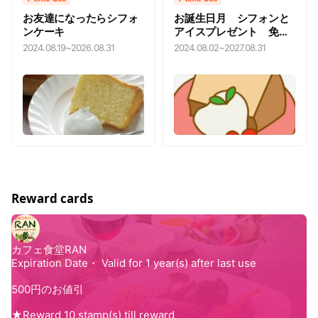
お友達になったらシフォ
お誕生日月 シフォンと
ンケーキ
アイスプレゼント 免許
証等など証明できるもの
2024.08.19
~
2026.08.31
2024.08.02
~
2027.08.31
を見せてね❤️
Reward cards