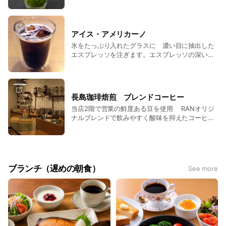
い
アイス・アメリカーノ
氷をたっぷり入れたグラスに 濃い目に抽出した
エスプレッソを注ぎます。エスプレッソの深いコ
クはそのままに、さっぱりと楽しめるおいしさで
す
長島珈琲焙煎 ブレンドコーヒー
当店2階で営業の鮮度ある豆を使用 RANオリジ
ナルブレンドで飲みやすく酸味を抑えたコーヒー
です。
ブランチ（遅めの朝食）
See more