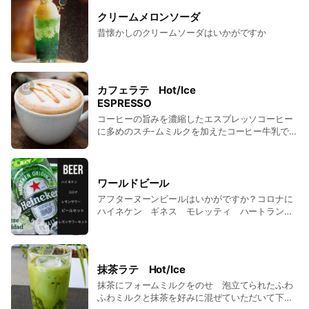
クリームメロンソーダ
昔懐かしのクリームソーダはいかがですか
カフェラテ Hot/Ice
ESPRESSO
コーヒーの旨みを濃縮したエスプレッソコーヒー
に多めのスチｰムミルクを加えたコーヒー牛乳で
す。コーヒーの苦みとミルクのまろやかさとほん
のりとした甘みが感じられます。
ワールドビール
アフターヌーンビールはいかがですか？コロナに
ハイネケン ギネス モレッティ ハートラン
ド ビール片手に黄昏て呑むのもイケてます❣️
抹茶ラテ Hot/Ice
抹茶にフォームミルクをのせ 泡立てられたふわ
ふわミルクと抹茶を好みに混ぜていただいて下さ