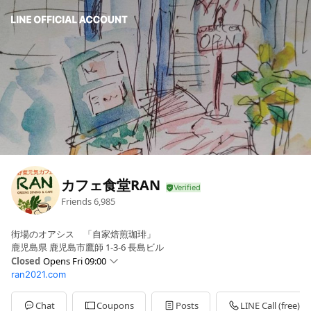
カフェ食堂RAN
Friends
6,985
街場のオアシス 「自家焙煎珈琲」
鹿児島県 鹿児島市鷹師 1-3-6 長島ビル
Closed
Opens Fri 09:00
ran2021.com
Sun
Closed
Mon
09:00 - 18:00
Tue
09:00 - 18:00
Chat
Coupons
Posts
LINE Call (free)