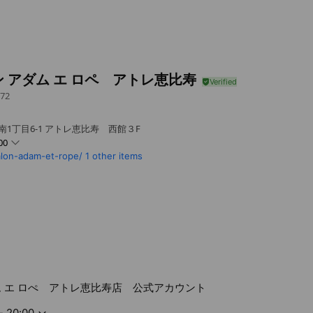
 アダム エ ロペ アトレ恵比寿
72
南1丁目6-1 アトレ恵比寿 西館３F
00
alon-adam-et-rope/
1 other items
ム エ ロぺ アトレ恵比寿店 公式アカウント
- 20:00