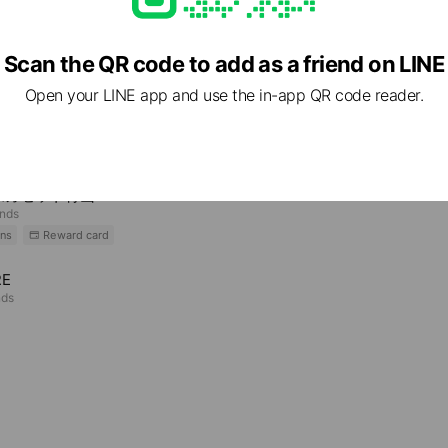
Scan the QR code to add as a friend on LINE
e viewing
Open your LINE app and use the in-app QR code reader.
ROW
ends
ムガゼット青山
ends
ns
Reward card
RE
nds