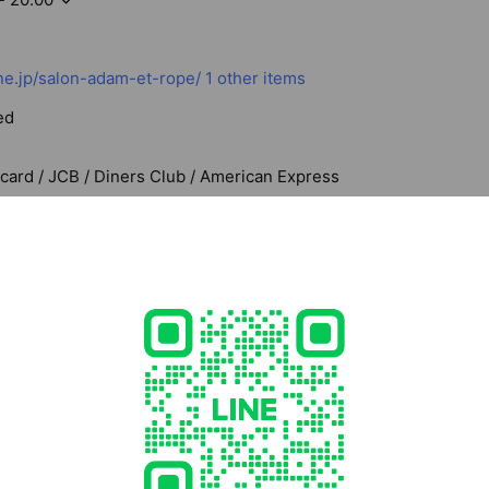
e.jp/salon-adam-et-rope/
1 other items
ed
rcard / JCB / Diners Club / American Express
22 東京都 渋谷区 恵比寿南1丁目6-1 アトレ恵比寿 西館３F