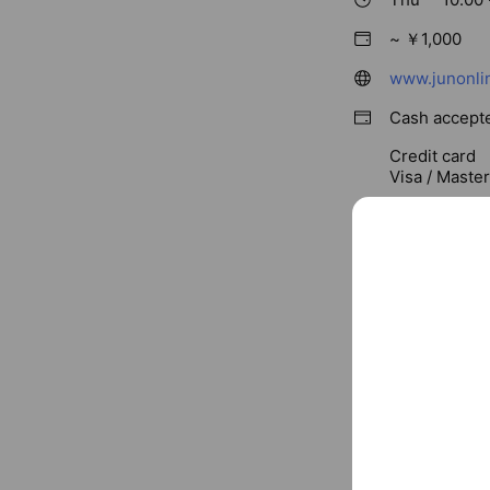
~ ￥1,000
www.junonlin
Cash accept
Credit card
Visa / Maste
〒150-00