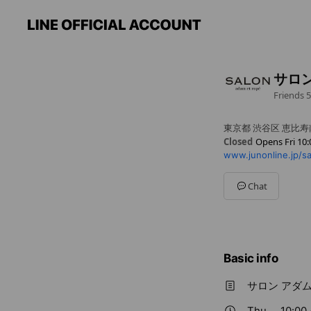
サロン
Friends
5
東京都 渋谷区 恵比寿
Closed
Opens Fri 10:
www.junonline.jp/s
Sun
10:00 - 20:00
Mon
10:00 - 20:00
Tue
10:00 - 20:00
Chat
Wed
10:00 - 20:00
Thu
10:00 - 20:00
Fri
10:00 - 20:00
Sat
10:00 - 20:00
Basic info
サロン アダ
Thu
10:00 