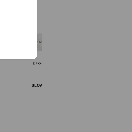
See more
ウィムガゼット ルミネ有楽町
1,999 friends
エポカ 大丸東京店
96 friends
SLOANE
2,724 friends