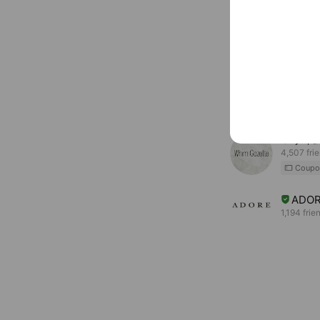
You might like
Accounts others ar
THE 
8,096 fri
ウィ
4,507 fri
Coupo
ADO
1,194 frie