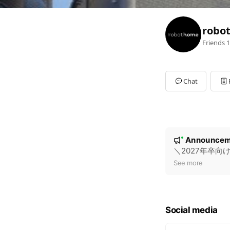
rob
Friends
1
Chat
N
Announcem
New
o
＼2027年卒
t
See more
i
c
e
Social media