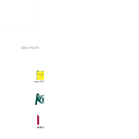
See more
日本PCサービス(株)/採用アカウント
445 friends
みらい建設工業株式会社
1,250 friends
日本国土開発 採用担当
375 friends