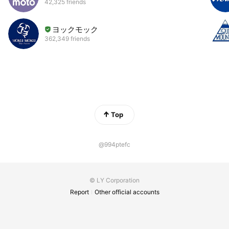
42,325 friends
ヨックモック
362,349 friends
Top
@994ptefc
© LY Corporation
Report
Other official accounts