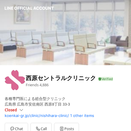
西原セントラルクリニック
Friends
4,886
各種専門医による総合型クリニック
広島県 広島市安佐南区 西原8丁目 33‐3
Closed
koenkai-gr.jp/clinic/nishihara-clinic/
1 other items
Sun
Closed
Mon
08:45 - 12:30,14:00 - 17:30
Tue
08:45 - 12:30,14:00 - 17:30
Chat
Call
Posts