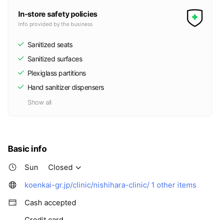
In-store safety policies
Info provided by the business
Sanitized seats
Sanitized surfaces
Plexiglass partitions
Hand sanitizer dispensers
Show all
Basic info
Sun
Closed
koenkai-gr.jp/clinic/nishihara-clinic/
1 other items
Cash accepted
Credit card