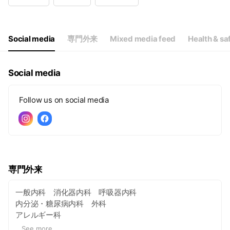
Wed
08:45 - 12:30,14:00 - 17:30
Thu
08:45 - 12:30
Fri
08:45 - 12:30,14:00 - 17:30
Sat
08:45 - 12:30,00:00 - 00:00
Social media
専門外来
Mixed media feed
Health & sa
Social media
Follow us on social media
専門外来
一般内科 消化器内科 呼吸器内科
内分泌・糖尿病内科 外科
アレルギー科
認知症 胃カメラ 大腸カメラ
...
See more