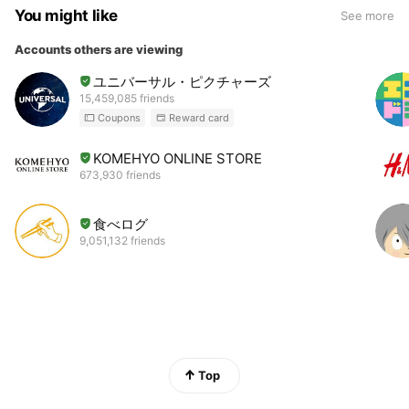
You might like
See more
Accounts others are viewing
ユニバーサル・ピクチャーズ
15,459,085 friends
Coupons
Reward card
KOMEHYO ONLINE STORE
673,930 friends
食べログ
9,051,132 friends
Top