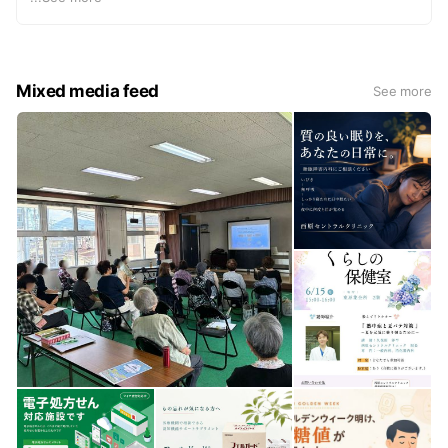
がん検診 人間ドック
元気じゃ検診
✱ものわすれ外来 要：事前 TEL/WEB 予約
Mixed media feed
See more