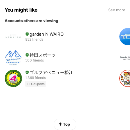
You might like
See more
Accounts others are viewing
garden NIWAIRO
852 friends
持田スポーツ
500 friends
ゴルフアベニュー松江
1,368 friends
Coupons
Top