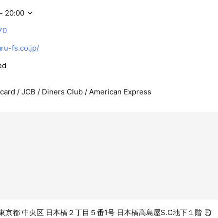
用いただけるようにと願い、
- 20:00
みんなの想いをひとつにして『家庭料理の代行業』に努めます。
70
u-fs.co.jp/
全性を求めて
主安全委員会を設置し、品質管理への意識向上に努めています。
ed
物においての収穫から店舗への配送と、さらに陳列される各店メニ
り、現在もっとも力をいれて取り組んでいます。
rcard / JCB / Diners Club / American Express
続的な提供をするために、お客様の『いつも同じ、記憶の続き体験
いに広がるお惣菜畑と、出来立ての湯気を感じて下さい。
続的な提供をするために、お客様の『いつも同じ、記憶の続き体験
いに広がるお惣菜畑と、出来立ての湯気を感じて下さい。
65 東京都 中央区 日本橋２丁目５番1号 日本橋高島屋S.C地下１階