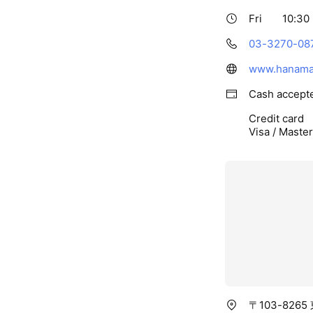
より楽しく、ご利
Fri
10:30 
はなまるスタッフ
03-3270-08
www.hanamar
また、【食】の安
社内において、自
Cash accept
特に、各種の農産
Credit card
での速さにこだわ
Visa / Maste
【美味しさ】の継
いています。
是非、お店いっぱ
【美味しさ】の継
いています。
是非、お店いっぱ
〒103-82