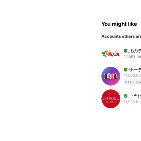
You might like
Accounts others ar
北の
12,563 fr
サー
11,502,06
Coupo
ご当地
11,939 fri