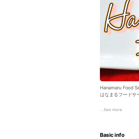
Hanamaru Food Se
はなまるフードサ
Home Meal Repla
...
See more
より近所の『お客
より身近な『はな
Basic info
より便利に、