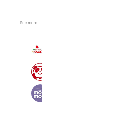
See more
カゴメ
13,242,624 friends
AJINOMOTO
11,406,718 friends
Coupons
Reward card
morimoto(もりもと)
42,529 friends