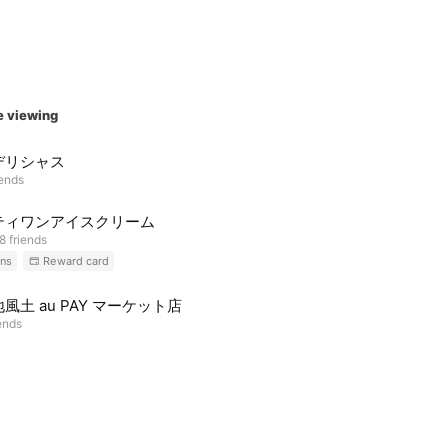
e viewing
デリシャス
iends
ティワンアイスクリーム
8 friends
ns
Reward card
風土 au PAY マーケット店
ends