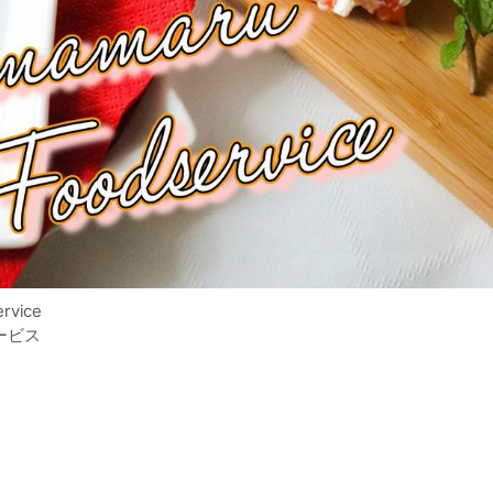
rvice
ービス
cement
様』へ
まる』を