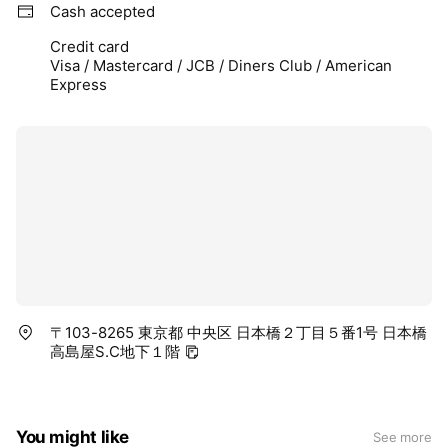
また、【食】の安全性を求めて
Cash accepted
社内において、自主安全委員会を設置し、品質管理への意識向
上に努めています。
Credit card
Visa / Mastercard / JCB / Diners Club / American
Express
特に、各種の農産物においての収穫から店舗への配送と、さら
に陳列される各店メニューへの調理販売までの速さにこだわ
り、現在もっとも力をいれて取り組んでいます。
【美味しさ】の継続的な提供をするために、お客様の『いつも
同じ、記憶の続き体験』のストーリーを磨いています。
是非、お店いっぱいに広がるお惣菜畑と、出来立ての湯気を感
じて下さい。
【美味しさ】の継続的な提供をするために、お客様の『いつも
同じ、記憶の続き体験』のストーリーを磨いています。
〒103-8265 東京都 中央区 日本橋２丁目５番1号 日本橋
高島屋S.C地下１階
是非、お店いっぱいに広がるお惣菜畑と、出来立ての湯気を感
じて下さい。
You might like
See more