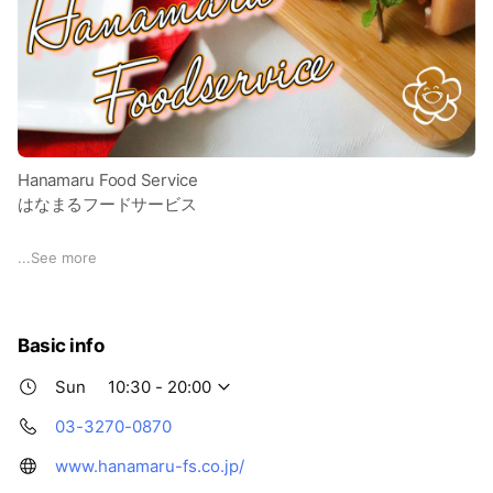
Hanamaru Food Service
はなまるフードサービス
Home Meal Replacement
...
See more
より近所の『お客様』へ
より身近な『はなまる』を
Basic info
より便利に、
より楽しく、ご利用いただけるようにと願い、
Sun
10:30 - 20:00
はなまるスタッフみんなの想いをひとつにして『家庭料理の代
03-3270-0870
行業』に努めます。
www.hanamaru-fs.co.jp/