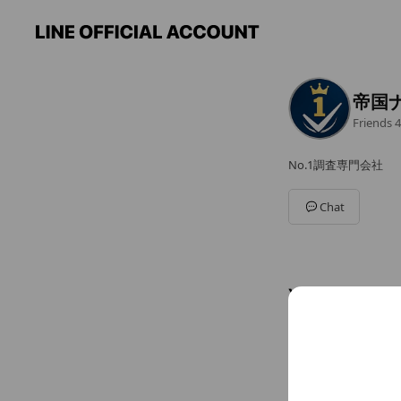
帝国
Friends
4
No.1調査専門会社
Chat
You might like
Accounts others ar
auサ
4,945,464