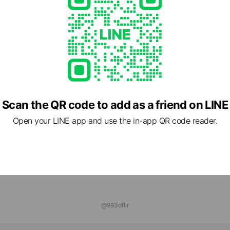
ボックス
friends
トバンク・ワイモバイル来店予約
friends
Scan the QR code to add as a friend on LINE
Open your LINE app and use the in-app QR code reader.
@993dflir