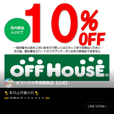
オフハウス甲府昭和店【公式】
本日は洋服の日
洋服全品１０％ＯＦＦ
LINE VOOM
今日は月に１度の洋服がお買い得な【洋服の日】
ですよ！