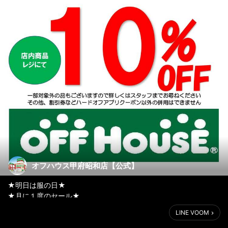
オフハウス甲府昭和店【公式】
★明日は服の日★
★月に１度のセール★
LINE VOOM
明日２９日は月に１度の『服の日』セールです