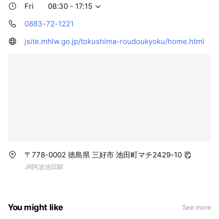
Fri
08:30 - 17:15
0883-72-1221
jsite.mhlw.go.jp/tokushima-roudoukyoku/home.html
〒778-0002 徳島県 三好市 池田町マチ2429-10
JR阿波池田駅
You might like
See more