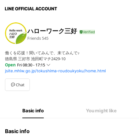
ハローワーク三好
Friends
545
働くを応援！聞いてみんで、来てみんで♪
徳島県 三好市 池田町マチ2429-10
Open
Fri 08:30 - 17:15
jsite.mhlw.go.jp/tokushima-roudoukyoku/home.html
Sun
Closed
Mon
08:30 - 17:15
Tue
08:30 - 17:15
Chat
Wed
08:30 - 17:15
Thu
08:30 - 17:15
Fri
08:30 - 17:15
Sat
Closed
Basic info
You might like
Basic info