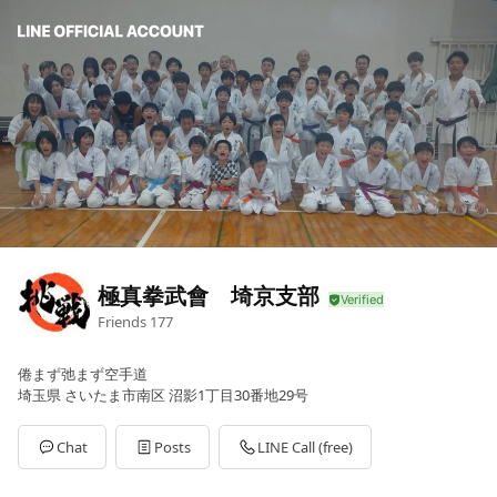
極真拳武會 埼京支部
Friends
177
倦まず弛まず空手道
埼玉県 さいたま市南区 沼影1丁目30番地29号
Chat
Posts
LINE Call (free)