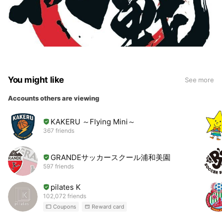
You might like
See more
Accounts others are viewing
KAKERU ～Flying Mini～
367 friends
GRANDEサッカースクール浦和美園
597 friends
pilates K
102,072 friends
Coupons
Reward card