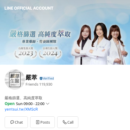
嚴萃
Friends
119,930
嚴格篩選、高純度萃取
Open
Sun 09:00 - 22:00
yentsui.tw/XMScR
Sun
09:00 - 22:00
Mon
09:00 - 22:00
Tue
09:00 - 22:00
Chat
Posts
Call
Wed
09:00 - 22:00