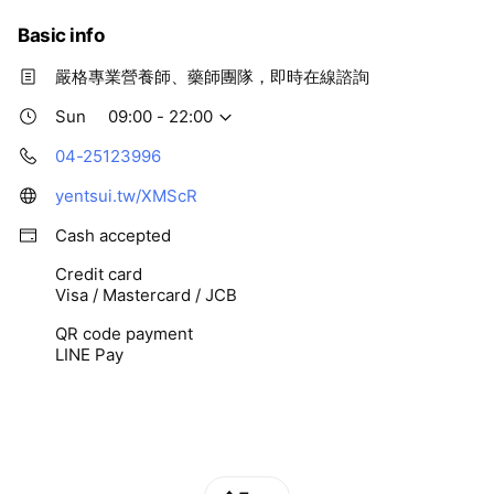
Basic info
嚴格專業營養師、藥師團隊，即時在線諮詢
Sun
09:00 - 22:00
04-25123996
yentsui.tw/XMScR
Cash accepted
Credit card
Visa / Mastercard / JCB
QR code payment
LINE Pay