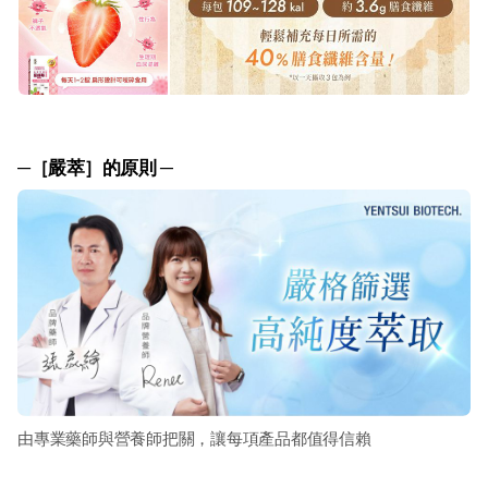
─［嚴萃］的原則 ─
由專業藥師與營養師把關，讓每項產品都值得信賴