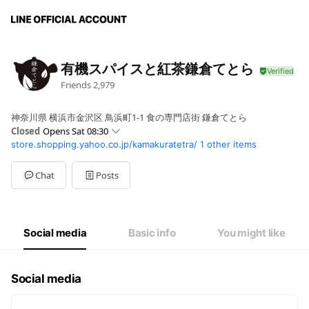
有機スパイスと紅茶鎌倉てとら
Friends
2,979
神奈川県 横浜市金沢区 鳥浜町1-1 食の専門店街 鎌倉てとら
Closed
Opens Sat 08:30
store.shopping.yahoo.co.jp/kamakuratetra/
1 other items
Sun
08:30 - 17:00
Mon
08:30 - 17:00
Tue
08:30 - 17:00
Chat
Posts
Wed
Closed
Thu
08:30 - 17:00
Fri
08:30 - 17:00
Sat
08:30 - 17:00
Social media
Basic info
You might like
Social media