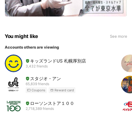
You might like
See more
Accounts others are viewing
キッズランドUS 札幌厚別店
3,432 friends
スタジオ・アン
65,839 friends
Coupons
Reward card
ローソンストア１００
2,718,389 friends