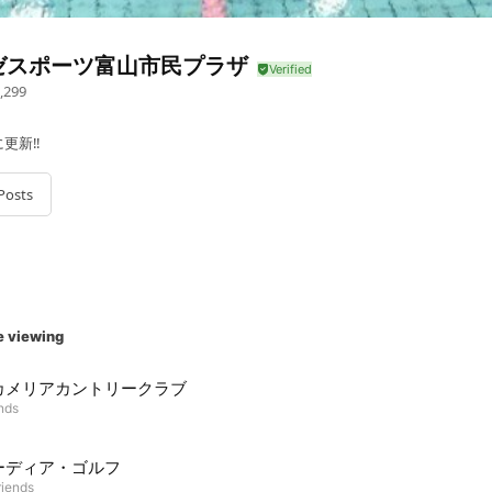
ゼスポーツ富山市民プラザ
,299
更新‼
Posts
e viewing
カメリアカントリークラブ
ends
ーディア・ゴルフ
riends