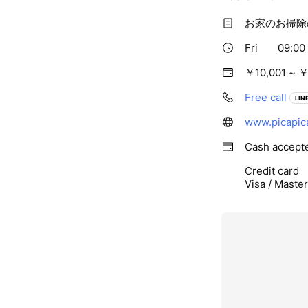
お家のお掃除
Fri
09:00 
￥10,001 ~ ￥
Free call
LINE
www.picapic
Cash accept
Credit card
Visa / Maste