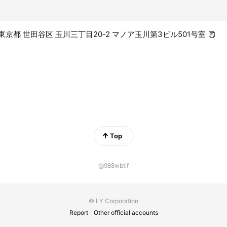
94 東京都 世田谷区 玉川三丁目20-2 マノア玉川第3ビル501号室
Top
@988wbtif
© LY Corporation
Report
Other official accounts