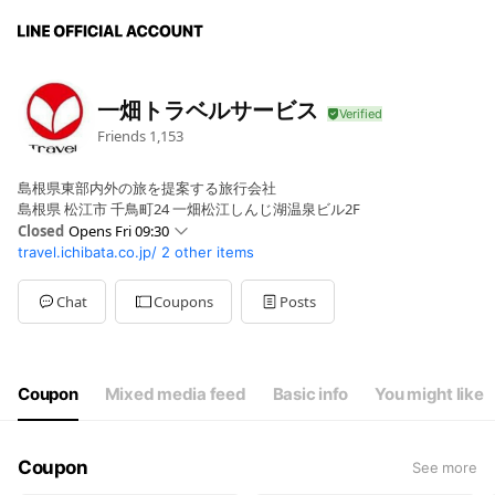
一畑トラベルサービス
Friends
1,153
島根県東部内外の旅を提案する旅行会社
島根県 松江市 千鳥町24 一畑松江しんじ湖温泉ビル2F
Closed
Opens Fri 09:30
travel.ichibata.co.jp/
2 other items
Sun
Closed
Mon
09:30 - 17:00
Tue
09:30 - 17:00
Chat
Coupons
Posts
Wed
09:30 - 17:00
Thu
09:30 - 17:00
Fri
09:30 - 17:00
Sat
Closed
Coupon
Mixed media feed
Basic info
You might like
土曜日・日曜日・祝日・年末年始休業
Coupon
See more