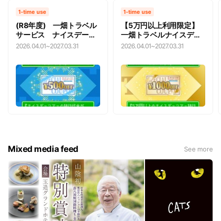
1-time use
1-time use
(R8年度) 一畑トラベル
【5万円以上利用限定】
サービス ナイスデーツ
一畑トラベルナイスデー
アーで使える500円OFF
ツアー1000円OFFクーポ
2026.04.01
~
2027.03.31
2026.04.01
~
2027.03.31
クーポン
ン
Mixed media feed
See more