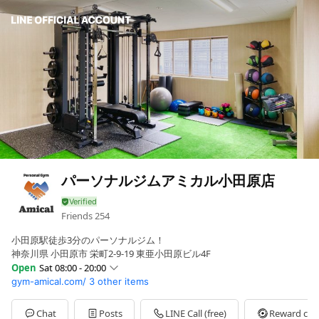
パーソナルジムアミカル小田原店
Friends
254
小田原駅徒歩3分のパーソナルジム！
神奈川県 小田原市 栄町2-9-19 東亜小田原ビル4F
Open
Sat 08:00 - 20:00
gym-amical.com/
3 other items
Sun
Closed
Mon
09:00 - 22:00
Tue
09:00 - 22:00
Chat
Posts
LINE Call (free)
Reward car