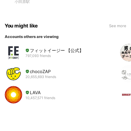
小田原駅
You might like
See more
Accounts others are viewing
フィットイージー 【公式】
797,093 friends
chocoZAP
20,655,693 friends
LAVA
10,457,571 friends