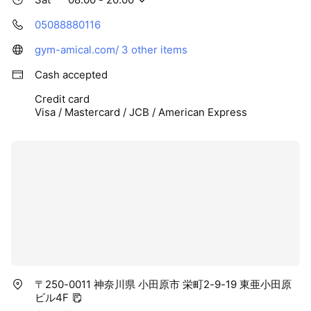
05088880116
gym-amical.com/
3 other items
Cash accepted
Credit card
Visa / Mastercard / JCB / American Express
〒250-0011 神奈川県 小田原市 栄町2-9-19 東亜小田原
ビル4F