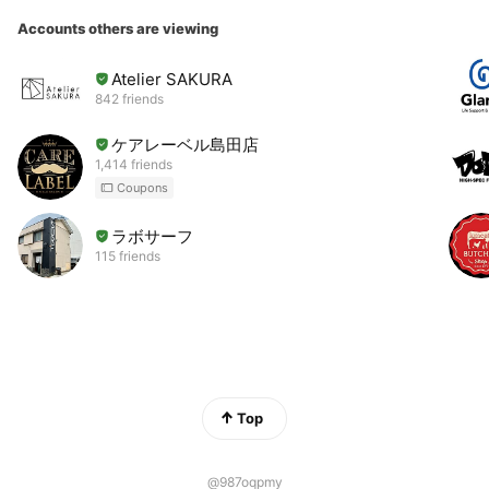
Accounts others are viewing
Atelier SAKURA
842 friends
ケアレーベル島田店
1,414 friends
Coupons
ラボサーフ
115 friends
Top
@987oqpmy