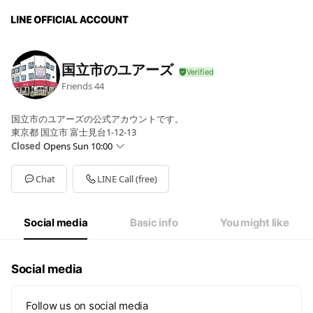
国立市のユアーズ
Friends
44
国立市のユアーズの公式アカウントです。
東京都 国立市 富士見台1-12-13
Closed
Opens Sun 10:00
Sun
10:00 - 18:00
Mon
10:00 - 18:00
Chat
LINE Call (free)
Tue
10:00 - 18:00
Wed
Closed
Thu
10:00 - 18:00
Social media
Basic info
You might like
Fri
10:00 - 18:00
Sat
10:00 - 18:00
毎週水曜日定休日
Social media
Follow us on social media