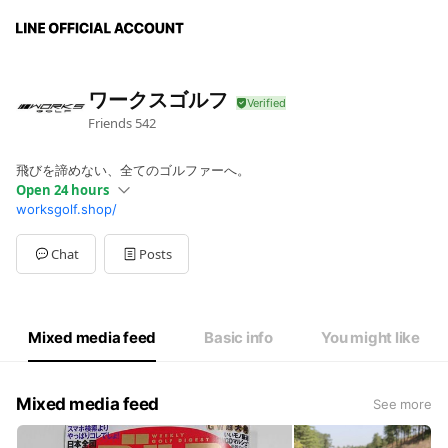
ワークスゴルフ
Friends
542
飛びを諦めない、全てのゴルファーへ。
Open 24 hours
worksgolf.shop/
Sun
00:00 - 00:00
Mon
00:00 - 00:00
Tue
00:00 - 00:00
Chat
Posts
Wed
00:00 - 00:00
Thu
00:00 - 00:00
Fri
00:00 - 00:00
Sat
00:00 - 00:00
Mixed media feed
Basic info
You might like
12/27-1/4は年末年始休業です。
Mixed media feed
See more