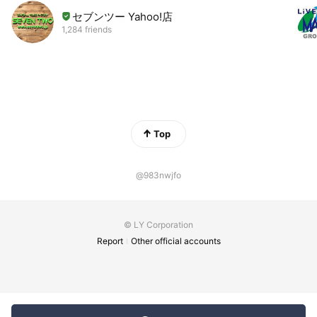
セブンツー Yahoo!店
1,284 friends
Top
@983nwjfo
© LY Corporation
Report
Other official accounts