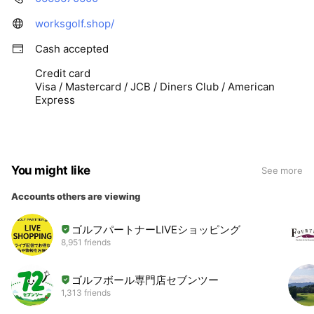
worksgolf.shop/
Cash accepted
Credit card
Visa / Mastercard / JCB / Diners Club / American
Express
You might like
See more
Accounts others are viewing
ゴルフパートナーLIVEショッピング
8,951 friends
ゴルフボール専門店セブンツー
1,313 friends