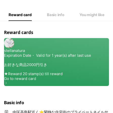
Wed
10:00 - 22:00
Thu
10:00 - 22:00
Fri
10:00 - 22:00
Reward card
Basic info
You might like
Sat
10:00 - 22:00
日曜日、祝日定休日 不定休あり
Reward cards
Basic info
中区高島駅近く⭐閑静な住宅街のプライベートネイルサ