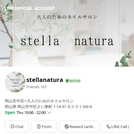
stellanatura
Friends
167
岡山市中区⭐大人のためのネイルサロン
岡山県 岡山市中区さい東町 1-14-37 ネクストSAI-A
Open
Thu 10:00 - 22:00
Sun
Closed
Mon
10:00 - 22:00
Chat
Posts
Reward cards
LINE Call (fre
Tue
10:00 - 22:00