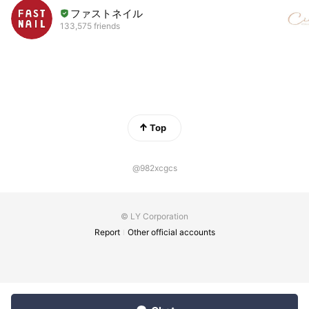
ファストネイル
133,575 friends
Top
@982xcgcs
© LY Corporation
Report
Other official accounts