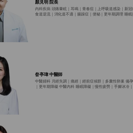
顏見明 院長
內科疾病 頭痛暈眩｜耳鳴｜青春痘｜上呼吸道感染｜新冠後遺症｜慢性咳嗽 胃
食道逆流｜消化道不適｜腸躁症｜便秘｜更年期調理 睡眠與情緒疾病 睡眠障礙
｜夜尿｜睡眠呼吸中止｜嗜睡｜猝睡症 情緒與身心疾病調理 免疫與過敏性
乾燥症｜修格蘭氏症候群｜異位性皮膚炎｜過敏性鼻炎｜氣喘 蕁麻疹｜風
炎｜僵直性脊椎炎 高齡調理 衰弱症｜失智症｜慢性病調理｜慢性腎病調理｜老
人雜病 癌症中西醫整合治療 各類癌症中醫輔助療法及中西醫結合癌症治療 手
術、化放療等副作用緩和及癌後體質調理 針灸 顳顎關節疾病｜中風後針灸復健
｜下背痛｜五十肩｜纖維肌痛症 頭皮針｜耳針｜雷射針灸
昝亭瑋 中醫師
中醫婦科 月經失調｜痛經｜經前症候群｜多囊性卵巢 備孕調理｜產前產後調理
｜更年期障礙 中醫內科 睡眠障礙｜慢性疲勞｜手腳冰冷｜體質調理 感冒｜鼻炎
｜慢性咳嗽｜眩暈 脹氣｜胃食道逆流｜便秘｜腹瀉｜腸躁症 青春痘｜蕁麻疹｜
濕疹｜搔癢症 中醫兒科 鼻過敏｜異位性皮膚炎｜腸胃調理｜生長發育｜注意力
不集中 針灸科 肌肉關節疼痛｜慢性疼痛｜筋膜脈學針法｜頭皮針 特別門診 美顏
針灸｜體態雕塑