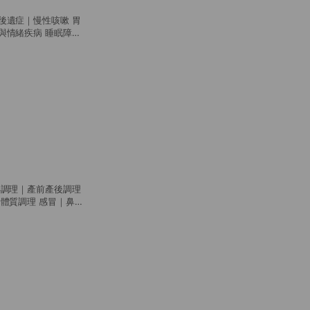
疾病
濕關節