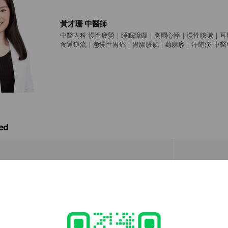
黃才珊 中醫師
中醫內科 慢性疲勞｜睡眠障礙｜胸悶心悸｜慢性咳嗽｜耳悶耳鳴｜便秘腹瀉｜胃
食道逆流｜急慢性胃痛｜胃腸脹氣｜蕁麻疹｜汗皰疹 中醫針灸科 偏頭痛｜顳顎
關節紊亂｜顏面神經麻痺｜乾眼症｜落枕｜下背痛｜足底筋膜炎 中醫兒
性鼻炎｜小兒生長發育｜性早熟｜小兒過動 中醫婦科 月經調理｜痛經｜經前症
候群｜多囊性卵巢｜更年期症候群｜產後調理 特別門診 F.A.C.E.美顏針（全預
約）｜肌筋膜乾針｜浮針療法
ed