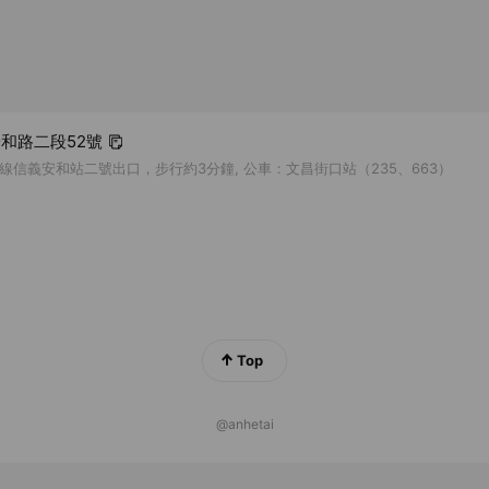
 安和路二段52號
線信義安和站二號出口，步行約3分鐘, 公車：文昌街口站（235、663）
Top
@anhetai