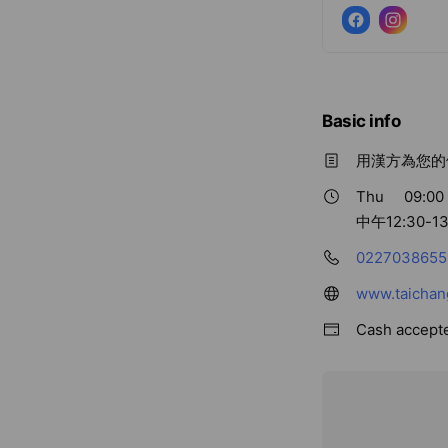
Basic info
用漢方為您的
Thu
09:00 
中午12:30-
0227038655
www.taichang
Cash accept