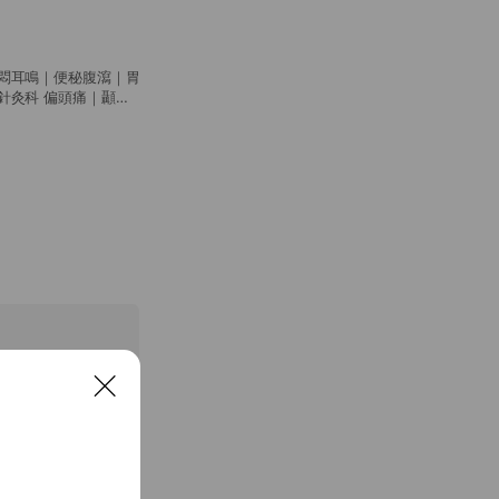
科 過敏
C
l
o
s
e