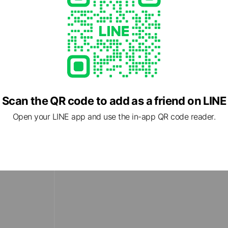
Scan the QR code to add as a friend on LINE
Open your LINE app and use the in-app QR code reader.