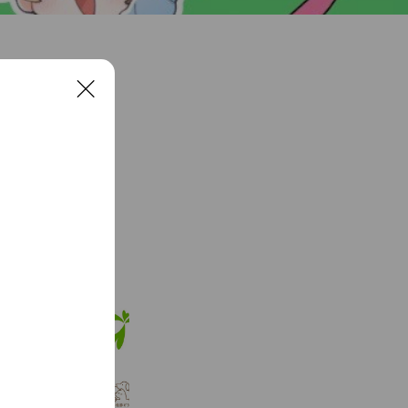
C
l
o
s
e
See more
アニコム
830,524 friends
Coupons
Reward card
ポラリス往診どうぶつ病院
260 friends