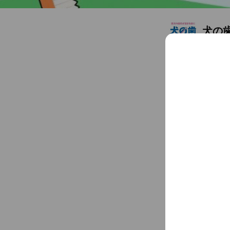
犬の
Friends
1
愛犬の歯石が溜まる
Chat
You might like
Accounts others ar
ペッ
1,189 frie
メデ
1,589 frie