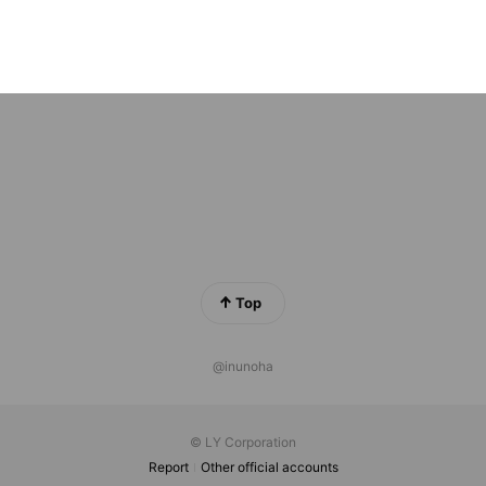
ウェア専門店-Pilialoha-
ds
Top
@inunoha
© LY Corporation
Report
Other official accounts