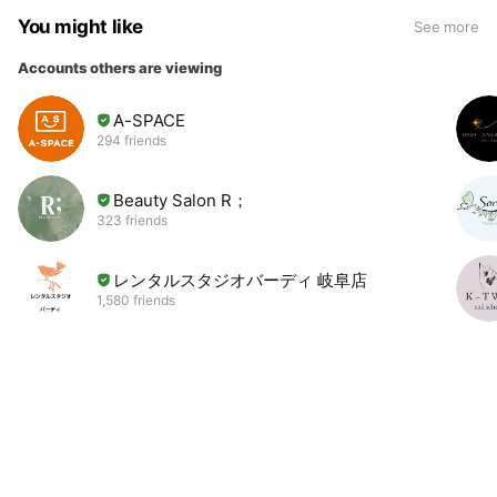
You might like
See more
Accounts others are viewing
A-SPACE
294 friends
Beauty Salon R；
323 friends
レンタルスタジオバーディ 岐阜店
1,580 friends