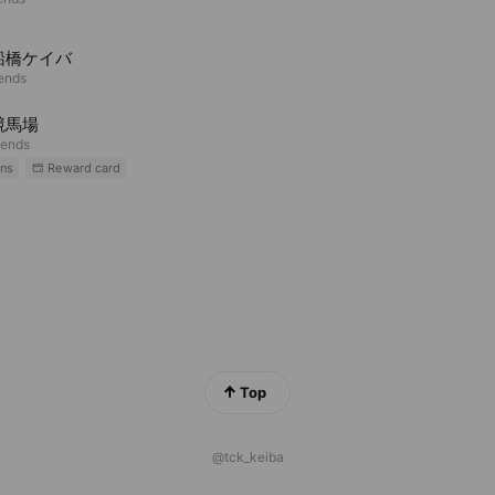
船橋ケイバ
iends
競馬場
iends
ns
Reward card
Top
@tck_keiba