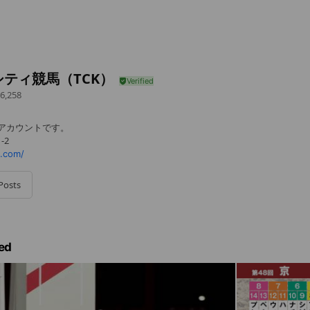
シティ競馬（TCK）
6,258
式アカウントです。
-2
.com/
Posts
ed