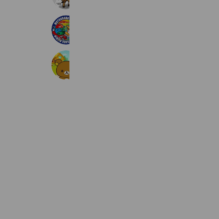
松阪けいりん
2,687 friends
リラックマ農園
3,983 friends