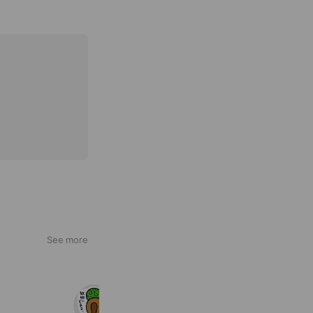
See more
iimon競馬部
1,867 friends