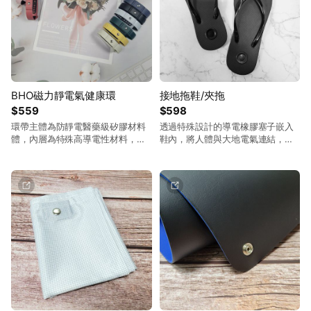
BHO磁力靜電氣健康環
接地拖鞋/夾拖
$559
$598
環帶主體為防靜電醫藥級矽膠材料
透過特殊設計的導電橡膠塞子嵌入
體，內層為特殊高導電性材料，穿
鞋內，將人體與大地電氣連結，讓
戴後可將人體所帶的靜電導引成靜
地球負離子能量與身體自然交換。
電場進而產生環場效應，依法拉第
輕鬆接地氣-排除人體靜電，隨時都
定律，電位能導引血液中的帶電離
能接收大自然能量，幫助循環，舒
子順利在血管中運行，以提高血液
緩疲勞。 鞋材使用高優質橡膠發泡
循環能力， 並利用主體上的金屬導
及柔軟PVC鞋帶，耐穿、美觀大方
體藉由CORONA電暈放電方式以自
又舒適。
然方式與環境平衡電位，使人體維
持不受靜電干擾。放電金屬導體中
的特製磁石，可利用磁力線快速將
靜電環內游離電子集中至金屬導
體，加速排放的速度，以便更快達
成電位平衡。 注意事項 : 由於體質
不同，初次使用有可能出現頭暈、