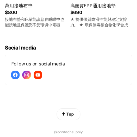
血液循環加速、皮膚些微起疹等正
萬用接地布墊
高優質EPP通用接地墊
常排毒現象，因循環促進與能量流
$800
$690
動所造成，繼續使用後將可改善，
若感不適亦可先縮短配戴時間待身
接地布墊和床單能讓您在睡眠中也
★ 提供優質防滑性能與穩定支撐
體適應後再慢慢增加使用時間。
能接地且保護您不受環境中電磁場
力。 ★ 環保無毒聚合物化學合成,
(EMF)的傷害。半罩床單可置於床
可安心使用。 ★ 柔軟度佳,具有良
下緣橫放於腳下，覆蓋於原本的床
好的緩衝力與回彈性。 ★黑色層高
單上並且將兩端收整於床墊之下。
導電,傳導效果佳。 ★附收納袋,方
將赤腳或身體任何部位放在床單上
便攜帶及收納.
Social media
可使您的身體在睡眠時接地。產品
透過接觸無布料遮蓋的肌膚效果更
佳。
Follow us on social media
Top
@bhotechsupply