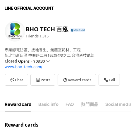
BHO TECH 百泓
Friends
1,315
專業靜電防護、接地養生、無塵室耗材、工程
新北市新店區 中興路二段192號4樓之二 台灣科技總部
Closed
Opens Fri 08:30
www.bho-tech.com/
Sun
Closed
Mon
08:30 - 17:30
Tue
08:30 - 17:30
Chat
Posts
Reward cards
Call
Wed
08:30 - 17:30
Thu
08:30 - 17:30
Fri
08:30 - 17:30
Sat
Closed
Reward card
Basic info
FAQ
熱門商品
Social medi
遇國定假日，請參閱公告
Reward cards