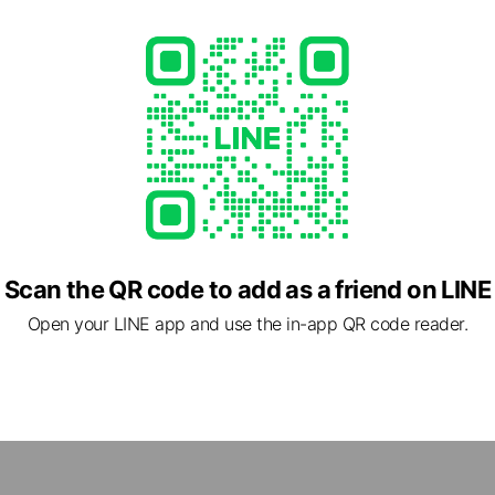
e viewing
キー山の手店
ends
ン‐イレブン・ジャパン
9 friends
くろひめ
nds
Scan the QR code to add as a friend on LINE
Open your LINE app and use the in-app QR code reader.