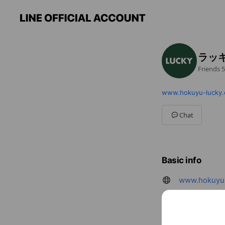
ラッ
Friends
5
www.hokuyu-lucky.c
Chat
Basic info
www.hokuyu-
You might like