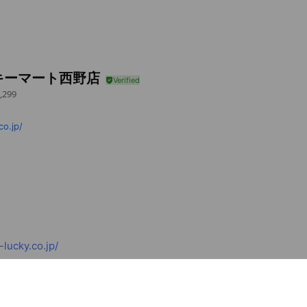
キーマート西野店
,299
o.jp/
lucky.co.jp/