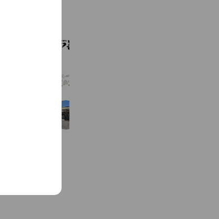
l
o
s
e
かつ善 屯田店
4,169 friends
キッズパークカフェ WA-WA-’S
3,837 friends
こめしん北郷店
7,224 friends
Coupons