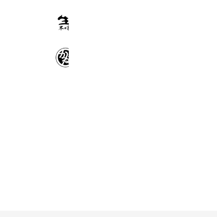
やきとん木々家 池袋西口本店
20,393 friends
酒場 かね将
8,778 friends