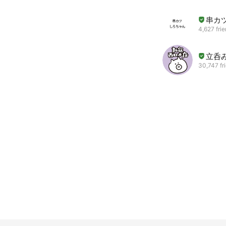
串カ
4,627 fri
立呑み
30,747 fr