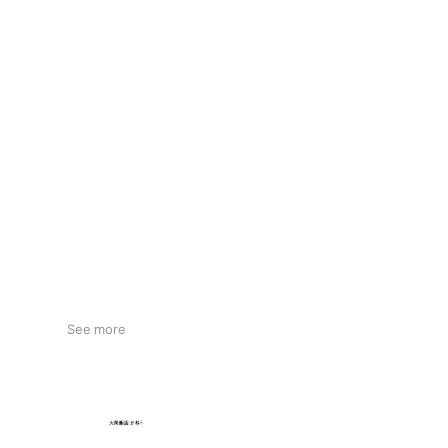
See more
大衆飯店かね子 蒲田店
5,947 friends