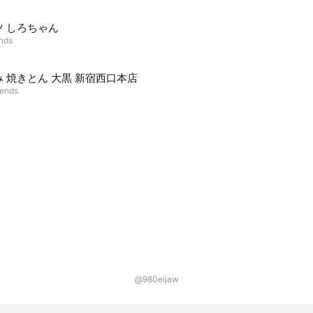
ツ しろちゃん
ends
 焼きとん 大黒 新宿西口本店
iends
@980eijaw