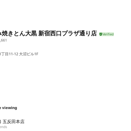
み焼きとん大黒 新宿西口プラザ通り店
,661
丁目11-12 大沼ビル1F
e viewing
将 五反田本店
iends