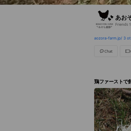
あお
Friends
1
aozora-farm.jp/
3 ot
Chat
鶏ファーストで