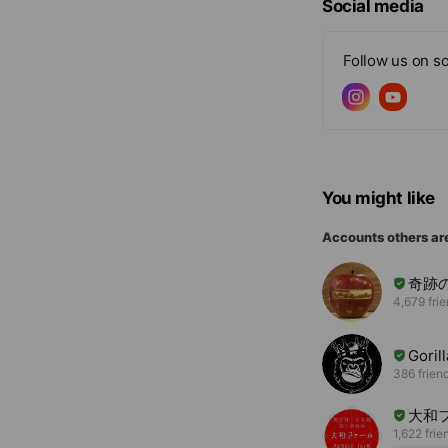
e
Social media
Follow us on so
You might like
Accounts others ar
奇跡
4,679 fri
Goril
386 frien
大和
1,622 frie