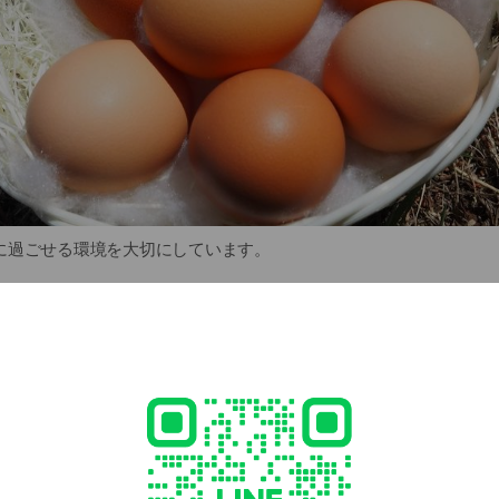
に過ごせる環境を大切にしています。
羽の薄飼い
自家配合発酵飼料
フルボ酸入り）
を受け継ぐ平飼い
卵を、自分の子どもに食べさせるつもりで育てています。
に食べさせたい卵を作り続ける、純国産平飼い自然卵