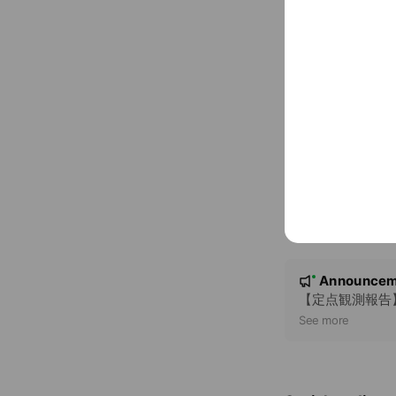
aozora-farm.
FAQ
Q
品物が届いた
A
代替品を発送し
Q
黄身の色が黄
Q
タマゴは洗っ
N
Announcem
New
o
【定点観測報告
t
See more
i
c