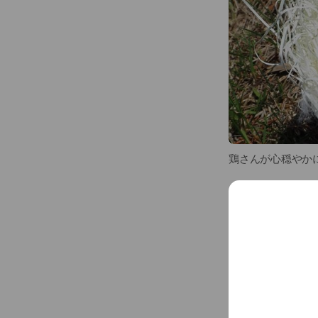
鶏さんが心穏やか
✔ 1平米あたり2
✔ 国産100%の
...
See more
✔ 山の天然水（
✔ 自然卵養鶏法
Basic info
純国産平飼い自然
自分の子ども