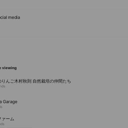
cial media
e viewing
のりんご木村秋則 自然栽培の仲間たち
ends
la Garage
ds
ファーム
nds