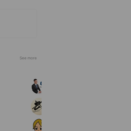
See more
Chains Works
666 friends
今様花押
1,592 friends
家系図作成代行センター（株）
1,794 friends