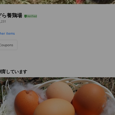
ぞら養鶏場
,231
her items
Coupons
飼育しています