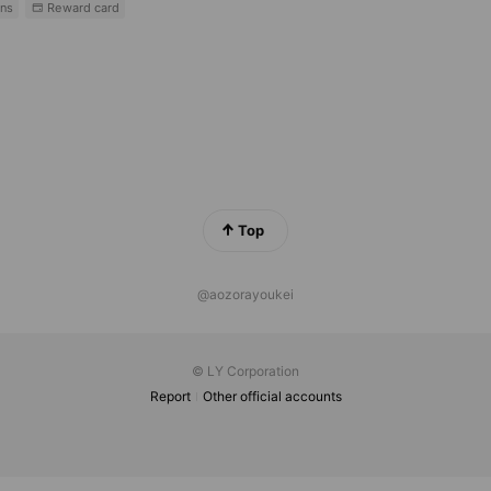
ns
Reward card
Top
@aozorayoukei
© LY Corporation
Report
Other official accounts