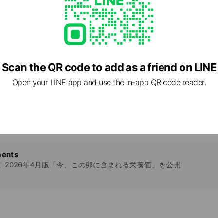
jp/
3 other items
Scan the QR code to add as a friend on LINE
際に卵が割れていた場合どうしたら良いですか？
ます。品物が届いた際に卵が割れていた場合は、LINEからご連絡ください。
Open your LINE app and use the in-app QR code reader.
色いのはなぜですか？
ていますか？
ents
】2026年4月版「今、この卵に含まれる栄養価」を公開