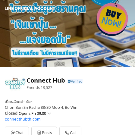
Connect Hub
Friends
13,527
เตือนเงินเข้า ดังๆ
Chon Buri Sri Racha 88/30 Moo 4, Bo Win
Closed
Opens Fri 09:00
connecthubth.com
Sun
Closed
Mon
09:00 - 19:00
Tue
09:00 - 19:00
Chat
Posts
Call