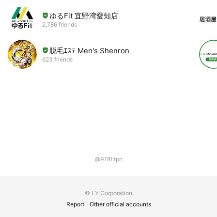
ゆるFit 宜野湾愛知店
2,786 friends
脱毛ｴｽﾃ Men's Shenron
623 friends
@978fitpn
© LY Corporation
Report
Other official accounts