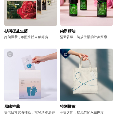
杉與橙益生菌
純淨精油
好菌滋養，喚醒身體自然節奏
清新香氣，綻放生活的片刻療癒
風味推薦
特別推薦
提供日常營養補給，散發淡雅清香
手提之間，展現你的永續態度