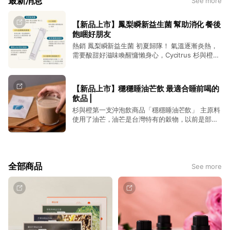
最新消息
See more
【新品上市】鳳梨瞬新益生菌 幫助消化 餐後
飽睏好朋友
熱銷 鳳梨瞬新益生菌 初夏歸隊！ 氣溫逐漸炎熱，
需要酸甜好滋味喚醒慵懶身心，Cycitrus 杉與橙熱
銷商品『鳳梨瞬新益生菌』在眾人期待中強勢回
歸！外食族與消化不良族群的友善福音，每日三餐
飯後、運動後或大餐應酬後來一包，加強消化、溫
【新品上市】穩穩睡油芒飲 最適合睡前喝的
和舒緩，體內環保新體驗正式啟動。
飲品 |
杉與橙第一支沖泡飲商品「穩穩睡油芒飲」 主原料
使用了油芒，油芒是台灣特有的穀物，以前是部落
的主食之一，但隨著原住民漢化與飲食習慣的改
變，漸漸在台灣消失，在中研院與一群堅持不懈的
復育工作者努力之下，消失半世紀的傳奇榖物再度
復育成功。
全部商品
See more