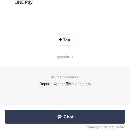
LINE Pay
Top
@cycitrus
© LY Corporation
Report
Other official accounts
Chat
Country or region:
Taiwan