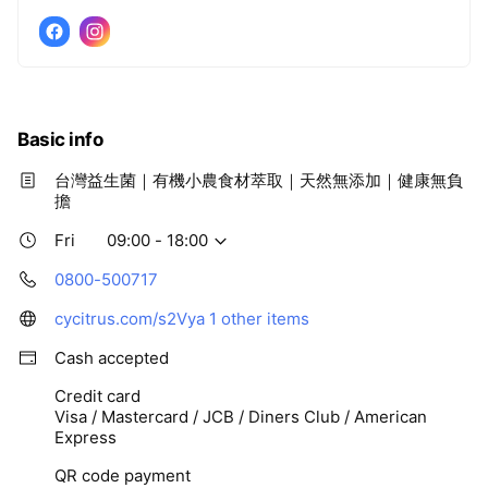
Basic info
台灣益生菌｜有機小農食材萃取｜天然無添加｜健康無負
擔
Fri
09:00 - 18:00
0800-500717
cycitrus.com/s2Vya
1 other items
Cash accepted
Credit card
Visa / Mastercard / JCB / Diners Club / American
Express
QR code payment