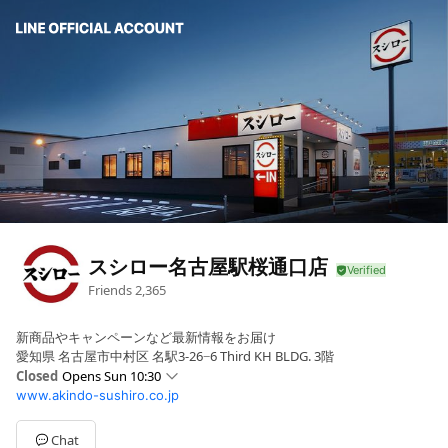
スシロー名古屋駅桜通口店
Friends
2,365
新商品やキャンペーンなど最新情報をお届け
愛知県 名古屋市中村区 名駅3-26−6 Third KH BLDG. 3階
Closed
Opens Sun 10:30
www.akindo-sushiro.co.jp
Mon
11:00 - 23:00
Tue
11:00 - 23:00
Wed
11:00 - 23:00
Chat