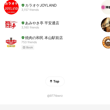
カラオケJOYLAND
3,157 friends
あみやき亭 平安通店
3,160 friends
焼肉の和民 本山駅前店
753 friends
Book
Top
@977tbwrz