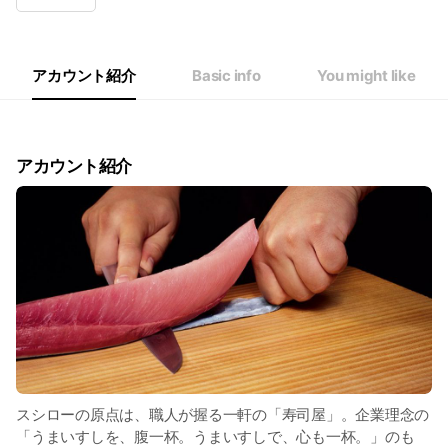
Thu
11:00 - 23:00
Fri
11:00 - 23:00
Sat
10:30 - 23:00
Sun
10:30 - 23:00
アカウント紹介
Basic info
You might like
※年末年始・GW・お盆の営業内容はHPをご確認ください。
アカウント紹介
スシローの原点は、職人が握る一軒の「寿司屋」。企業理念の
「うまいすしを、腹一杯。うまいすしで、心も一杯。」のも