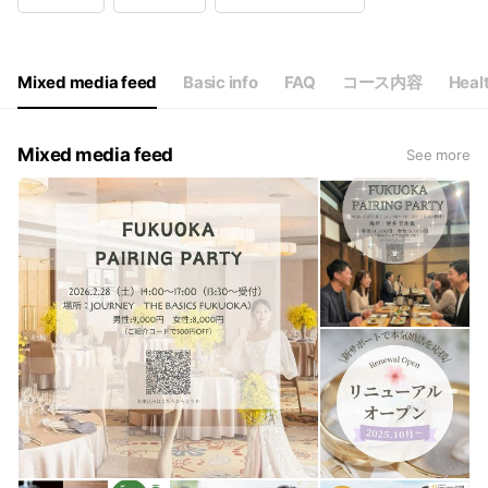
Wed
11:00 - 21:00
Thu
11:00 - 21:00
Fri
11:00 - 21:00
Sat
11:00 - 21:00
Mixed media feed
Basic info
FAQ
コース内容
Healt
LINE・お問い合わせは24時間受付
Mixed media feed
See more