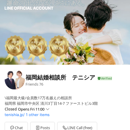
福岡結婚相談所 テニシア
Friends
76
\福岡最大級/会員数17万名越えの相談所
福岡県 福岡市中央区 清川3丁目14-7 ファーストビル3階
Closed
Opens Fri 11:00
tenishia.jp/
1 other items
Sun
11:00 - 21:00
Mon
11:00 - 21:00
Tue
Closed
Chat
Posts
LINE Call (free)