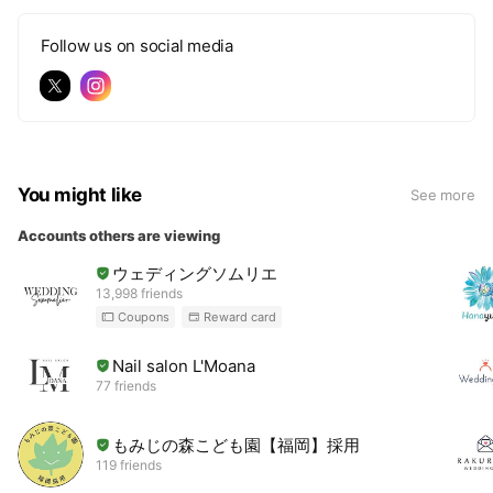
Follow us on social media
You might like
See more
Accounts others are viewing
ウェディングソムリエ
13,998 friends
Coupons
Reward card
Nail salon L'Moana
77 friends
もみじの森こども園【福岡】採用
119 friends