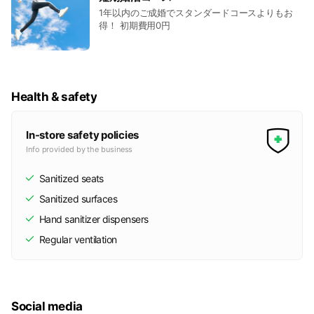
1年以内のご成婚でスタンダードコースよりもお
得！ 初期費用0円
Health & safety
In-store safety policies
Info provided by the business
Sanitized seats
Sanitized surfaces
Hand sanitizer dispensers
Regular ventilation
Social media