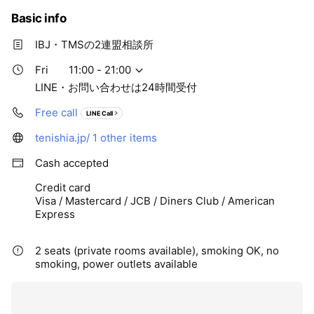
Basic info
IBJ・TMSの2連盟相談所
Fri
11:00 - 21:00
LINE・お問い合わせは24時間受付
Free call
LINE Call
tenishia.jp/
1 other items
Cash accepted
Credit card
Visa / Mastercard / JCB / Diners Club / American
Express
2 seats (private rooms available), smoking OK, no
smoking, power outlets available