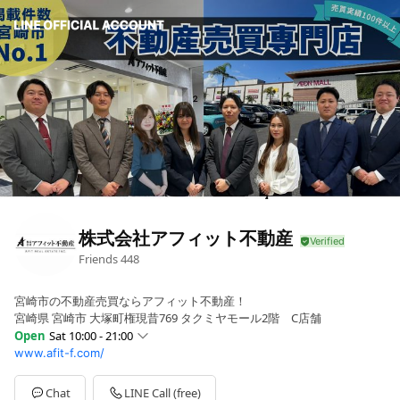
株式会社アフィット不動産
Friends
448
宮崎市の不動産売買ならアフィット不動産！
宮崎県 宮崎市 大塚町権現昔769 タクミヤモール2階 C店舗
Open
Sat 10:00 - 21:00
www.afit-f.com/
Sun
10:00 - 21:00
Mon
10:00 - 21:00
Tue
10:00 - 21:00
Chat
LINE Call (free)