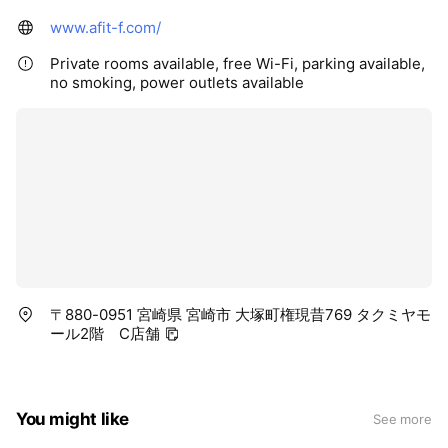
www.afit-f.com/
Private rooms available, free Wi-Fi, parking available,
no smoking, power outlets available
〒880-0951 宮崎県 宮崎市 大塚町権現昔769 タクミヤモ
ール2階 C店舗
You might like
See more